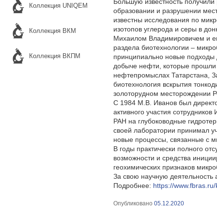
Большую известность получили 
Коллекция UNIQEM
образовании и разрушении мес
известны исследования по мик
изотопов углерода и серы в до
Коллекция ВКМ
Михаилом Владимировичем и ег
раздела биотехнологии – микро
Коллекция ВКПМ
принципиально новые подходы 
добыче нефти, которые прошли
нефтепромыслах Татарстана, З
биотехнология вскрытия тонкод
золоторудном месторождении Р
С 1984 М.В. Иванов был директ
активного участия сотрудников
РАН на глубоководные гидротер
своей лаборатории принимал уч
новые процессы, связанные с м
В годы практически полного от
возможности и средства иниции
геохимических признаков микро
За свою научную деятельность 
Подробнее:
https://www.fbras.ru
Опубликовано
05.12.2020