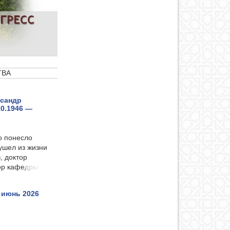
ТВА
ксандр
10.1946 —
о понесло
 ушел из жизни
, доктор
сор кафедры
 июнь 2026