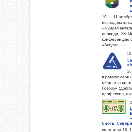
10 — 11 ноябр
исследователь
«Фундаменталь
проводит XV М
конференцию с
«Актуальные
10
За
«М
16
в рамках серии
общества сост
Говорун (докто
профессор, ак
2
биоты Северн
состоится 16–1