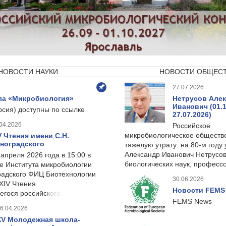
НОВОСТИ НАУКИ
НОВОСТИ ОБЩЕС
27.07.2026
ла «Микробиология»
Нетрусов Але
Иванович (01.
рсия) доступны по ссылке
27.07.2026)
04.2026
Российское
микробиологическое обществ
V Чтения имени С.Н.
ноградского
тяжелую утрату: на 80-м году
Александр Иванович Нетрусов
 апреля 2026 года в 15:00 в
биологических наук, профес
е Института микробиологии
радского ФИЦ Биотехнологии
30.06.2026
ХIV Чтения
Новости FEMS
гося российского
FEMS News
6.04.2026
XV Молодежная школа-