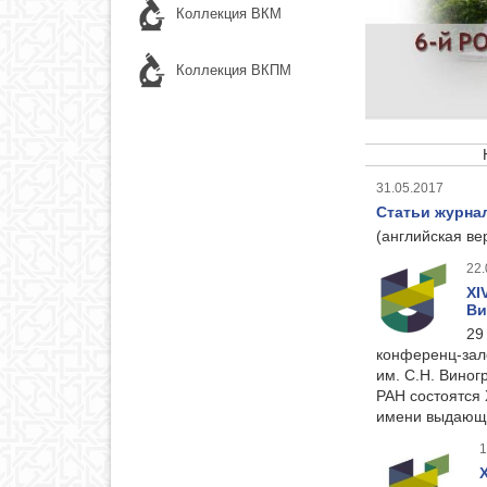
Коллекция ВКМ
Коллекция ВКПМ
31.05.2017
Статьи журна
(английская ве
22.
ХI
Ви
29
конференц-зал
им. С.Н. Виног
РАН состоятся 
имени выдающе
1