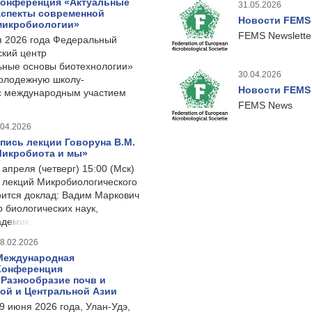
конференция «Актуальные
31.05.2026
аспекты современной
Новости FEMS
микробиологии»
FEMS Newslette
я 2026 года Федеральный
ский центр
ные основы биотехнологии»
30.04.2026
олодежную школу-
Новости FEMS
 международным участием
FEMS News
.04.2026
пись лекции Говоруна В.М.
икробиота и мы»
 апреля (четверг) 15:00 (Мск)
 лекций Микробиологического
оится доклад: Вадим Маркович
р биологических наук,
адемик
8.02.2026
Международная
Конференция
«Разнообразие почв и
ой и Центральной Азии
9 июня 2026 года, Улан-Удэ,